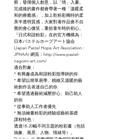
察，發揮個人創意，以「情」入畫。
完成後的畫作都會帶著一種「溫暖柔
和的療癒感」，加上乾粉彩獨特的柔
美半透明質感，大家對著作品會不自
覺的會心微笑，重拾童年時的初心。
『日式和諧粉彩』在的官方機構為：
日本パステルホープアート協会 
(Japan Pastel Hope Art Association : 
JPHAA) 網頁：http://www.pastel-
nagomi-art.com/
適合對象：
* 有興趣成為和諧粉彩指導師的你
* 希望以簡單易學、精緻又溫暖的藝
術創作去表達自己的你
* 希望透過藝術減壓舒心、助己助人
的你
* 從事助人工作者優先
* 無須繪畫粉彩的經驗或藝術基礎
課程特色：
透過18-20幅不同主題的粉彩畫（包括
抽象、風景、人物、情緒等）。