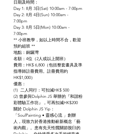
日期及時間： 
Day 1: 8月 3日(Sat) 10:00am - 7:00pm
Day 2: 8月 4日(Sun) 10:00am - 
7:00pm
Day 3: 8月 5日(Mon) 10:00am - 
7:00pm
** 小班教學，如以上時間不合，歡迎
預約組班 **
地點：銅鑼灣
名額：4位（2人或以上開班）
費用：HK$ 6,800（包括整套畫具及準
指導師註冊費用。註冊費用約
HK$1,000）
優惠：
(1)  二人同行：可扣減HK$ 500
(2) 曾參與Dolphin JS 舉辦的『和諧粉
彩體驗工作坊』，可再扣減HK$200
關於 Dolphin JS Yip：
「SoulPainting • 靈感心流 」創辦
人，現致力於香港推動嶄新概念「藝
術內觀」。患有先天性髖關節脫臼的