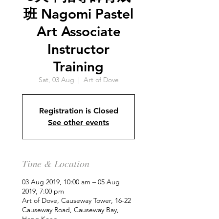
班 Nagomi Pastel
Art Associate
Instructor
Training
Sat, 03 Aug
  |  
Art of Dove
Registration is Closed
See other events
Time & Location
03 Aug 2019, 10:00 am – 05 Aug
2019, 7:00 pm
Art of Dove, Causeway Tower, 16-22
Causeway Road, Causeway Bay,