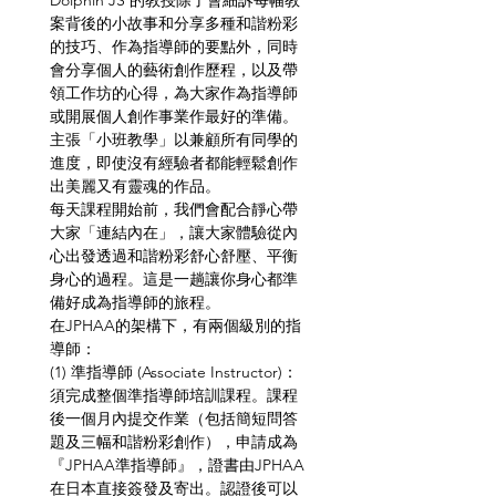
Dolphin JS 的教授除了會細訴每幅教
案背後的小故事和分享多種和諧粉彩
的技巧、作為指導師的要點外，同時
會分享個人的藝術創作歷程，以及帶
領工作坊的心得，為大家作為指導師
或開展個人創作事業作最好的準備。
主張「小班教學」以兼顧所有同學的
進度，即使沒有經驗者都能輕鬆創作
出美麗又有靈魂的作品。
每天課程開始前，我們會配合靜心帶
大家「連結內在」，讓大家體驗從內
心出發透過和諧粉彩舒心舒壓、平衡
身心的過程。這是一趟讓你身心都準
備好成為指導師的旅程。
在JPHAA的架構下，有兩個級別的指
導師：
(1) 準指導師 (Associate Instructor)：
須完成整個準指導師培訓課程。課程
後一個月內提交作業（包括簡短問答
題及三幅和諧粉彩創作），申請成為
『JPHAA準指導師』，證書由JPHAA
在日本直接簽發及寄出。認證後可以