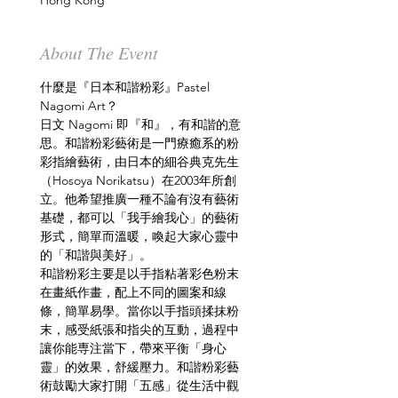
Hong Kong
About The Event
什麼是『日本和諧粉彩』Pastel 
Nagomi Art？
日文 Nagomi 即『和』，有和諧的意
思。和諧粉彩藝術是一門療癒系的粉
彩指繪藝術，由日本的細谷典克先生
（Hosoya Norikatsu）在2003年所創
立。他希望推廣一種不論有沒有藝術
基礎，都可以「我手繪我心」的藝術
形式，簡單而溫暖，喚起大家心靈中
的「和諧與美好」。
和諧粉彩主要是以手指粘著彩色粉末
在畫紙作畫，配上不同的圖案和線
條，簡單易學。當你以手指頭揉抹粉
末，感受紙張和指尖的互動，過程中
讓你能専注當下，帶來平衡「身心
靈」的效果，舒緩壓力。和諧粉彩藝
術鼓勵大家打開「五感」從生活中觀