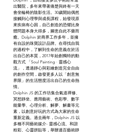
Dolphin ，自幼接受多次手術經常進
出醫院，多年來帶著痛楚與終有一天
會坐輪椅的陰影生活。30歲開始偶然
接觸到心理學與成長課程，始發現原
來疾病有心因，自己創造的恐懼比身
體問題本身大得多，腳患自此不藥而
癒。Dolphin 於商界工作多年，並擁
有自設的珠寶設計品牌。在尋找自我
的過程中，了解到生命的意義在於活
出自己的本質，2017年始創獨特的動
觀方式 「Soul Painting · 靈感心
流」，透過靜心與彩繪創造完全自由
的創作空間，啟發更多人以「創意無
界限」的生活態度活出自己的生命熱
情。
Dolphin JS 的工作坊集合氣道禪修、
冥想靜坐、應用藝術、色彩學、數字
能量學、心理分析、解夢、解畫等元
素，以創意好玩的方式為大家的生命
重新定義。過去兩年，Dolphin JS 以
多種不同藝術媒介- 靈感心流、和諧
粉彩、心靈拼貼等，舉辦過百藝術靜