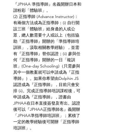
『JPHAA 準指導師』名義開辦日本和
諧粉彩「體驗班」。
(2) 正指導師 (Advance Instructor)：
有兩個方法成為正指導師：(i) 自行開
設三班「體驗班」給身邊的人或公
眾，總人數需要十人或以上（包括協
助『正指導師』開辦的「準指導師培
訓班」，汲取相關教學經驗），並需
有『正指導師』替你認證；(ii) 參與任
何『正指導師』開辦的一日「複訓
班」(One-day Schooling)（只需參與
其中一個教案就可以申請成為『正指
導師』）。如果你希望由Dolphin JS
認證成為『正指導師』，目前只會安
排 (ii)。完成正指導師培訓課程後，可
申請成為『正指導師』，證書由
JPHAA在日本直接簽發及寄出。認證
後可以『JPHAA正指導師名』義開辦
「JPHAA準指導師培訓班」；累積了
一定的教學經驗後可開辦「正指導師
培訓班」。