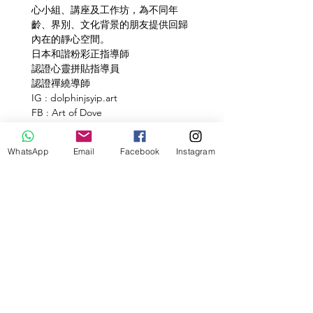
心小組、講座及工作坊，為不同年
齡、界別、文化背景的朋友提供回歸
內在的靜心空間。
日本和諧粉彩正指導師
認證心靈拼貼指導員
認證禪繞導師
IG : dolphinjsyip.art
FB : Art of Dove
查詢及報名方法 :
名額有限，請填妥報名表， 並繳款及
WhatsApp
Email
Facebook
Instagram
把繳款單WhatsApp 至63135355 ，收
取學費後才會確認位置。歡迎
WhatsApp 63135355 查詢詳情。
Tickets
Sale ended
Ticket type
Regular