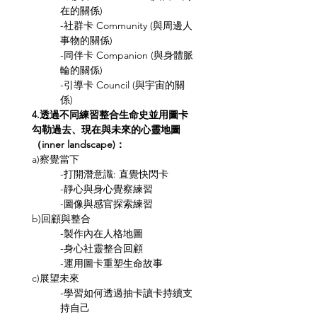
在的關係)
-社群卡 Community (與周邊人
事物的關係)
-同伴卡 Companion (與身體脈
輪的關係)
-引導卡 Council (與宇宙的關
係)
4.透過不同練習整合生命史並用圖卡
勾勒過去、現在與未來的心靈地圖
（inner landscape)：
a)察覺當下
-打開潛意識: 直覺快閃卡
-靜心與身心覺察練習
-圖像與感官探索練習
b)回顧與整合
-製作內在人格地圖
-身心社靈整合回顧
-運用圖卡重塑生命故事
c)展望未來
-學習如何透過抽卡讀卡持續支
持自己