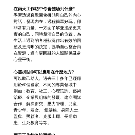
在兩天工作坊中你會體驗到什麼?
學習透過直覺圖像拼貼與自己的內心
對話，發現內在，過程簡單好玩，卻
非常有力量。一方面了解並接納更真
實的自己，同時釐清自己的位置，為
生活上遇到的各種狀況作出有效的回
應及更清晰的決定，協助自己整合內
在資源，邁向更圓融的人際關係及身
心靈平衡。
心靈拼貼®可以應用在什麼地方?
可以助己助人。過去三十多年已經應
用於60個國家、不同的專業領域中，
例如：教育、社工、心理諮詢、藝術
治療、企業與組織的發展、建立團隊
合作、解決衝突、壓力管理、兒童、
青少年、婦女、 銀髮族、身障人士、
監獄、照顧者、克服上癮、長期病
患、生死教育等等。