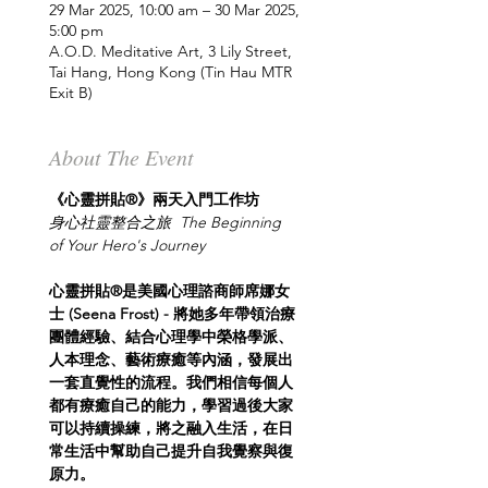
29 Mar 2025, 10:00 am – 30 Mar 2025,
5:00 pm
A.O.D. Meditative Art, 3 Lily Street,
Tai Hang, Hong Kong (Tin Hau MTR
Exit B)
About The Event
《心靈拼貼®》兩天入門工作坊 
身心社靈整合之旅  The Beginning 
of Your Hero's Journey
心靈拼貼®是美國心理諮商師席娜女
士 (Seena Frost) - 將她多年帶領治療
團體經驗、結合心理學中榮格學派、
人本理念、藝術療癒等內涵，發展出
一套直覺性的流程。我們相信每個人
都有療癒自己的能力，學習過後大家
可以持續操練，將之融入生活，在日
常生活中幫助自己提升自我覺察與復
原力。