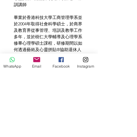
訓講師
畢業於香港科技大學工商管理學系並
於2004年取得社會科學碩士，於商界
及教育界從事管理、培訓及教學工作
多年，並於樹仁大學輔導及心理學系
修畢心理學碩士課程，研修期間以如
何透過藝術及心靈拼貼®協助退休人
士適應其身心轉變作專題研究。2015
年經歷產後抑鬱低潮時，發現藝術與
WhatsApp
Email
Facebook
Instagram
靜心是幫助自己穿越情緒風暴的鎖
匙，在尋找自我的過程中，更體會到
生命的意義在於活出自己的本質，自
此以分享自身經驗及以創意藝術創作
過程啟發他人活出生命熱情為使命。
自2017年開始接觸心靈拼貼®，自此
愛上這套簡單直接卻非常有力量的自
我探索工具，2018成為指導員後定期
於社區舉辦心靈拼貼®兩天入門工作
坊、主題工作坊及體驗課、並受邀到