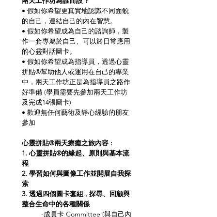
兩天工作坊為誰而設？
• 假如你希望更真實地認識不同面貌
的自己，連結自己的內在智慧。
• 假如你希望成為自己的諮詢師，製
作一套專屬於自己、可以於日常應用
的心靈對話圖卡。
• 假如你希望成為指導員，透過心靈
拼貼®幫助他人或運用在自己的專業
中，兩天工作坊正是為指導員之路作
好準備 (學員需要先參加兩天工作坊
及完成14張圖卡)
• 歡迎無任何藝術及靜心經驗的朋友
參加
心靈拼貼®兩天療癒之旅內容 :
1. 心靈拼貼®的緣起、原則與基本流
程
2. 學習如何與圖像工作並開展自我探
索
3. 透過四個圖卡套組 , 探尋、回顧與
整合生命中的各種關係
-成員卡 Committee (與自己內