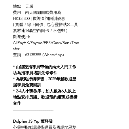
地點：天后
費用：兩天四組圖咭費用為 
HK$3,300 | 歡迎查詢回訓優惠
( 實體 / 線上同價 ; 包心靈拼貼®工具
素材連14套空白圖卡 / 不包郵 )
歡迎使用: 
AliPayHK/Payme/FPS/Cash/BankTran
sfer
查詢：63135355 (WhatsApp)
* 由認證指導員帶領的兩天入門工作
坊為指導員培訓先修條件
* 為鼓勵持續學習，2025年起歡迎歷
屆學員免費回訓
* 2-4人小班教學，如人數為6人以上
地點安排另議。歡迎預約組班或機構
合作
____________________
Dolphin JS Yip 葉靜璇
心靈拼貼®認證指導員及粵語地區培