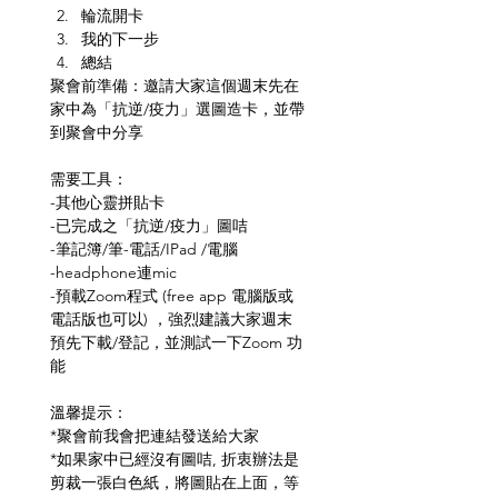
輪流開卡
我的下一步
總結
聚會前準備：邀請大家這個週末先在
家中為「抗逆/疫力」選圖造卡，並帶
需要工具：
-其他心靈拼貼卡
-已完成之「抗逆/疫力」圖咭
-筆記簿/筆-電話/IPad /電腦
-headphone連mic
-預載Zoom程式 (free app 電腦版或
電話版也可以) ，強烈建議大家週末
預先下載/登記，並測試一下Zoom 功
溫馨提示：
*聚會前我會把連結發送給大家
*如果家中已經沒有圖咭, 折衷辦法是
剪裁一張白色紙，將圖貼在上面，等