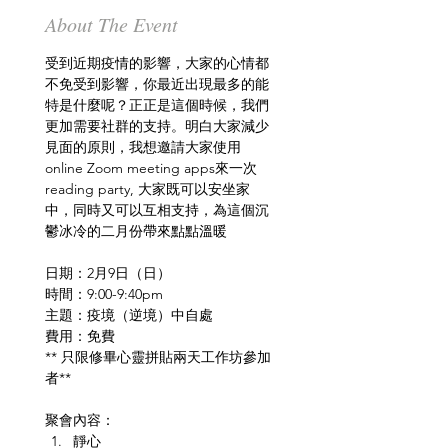
About The Event
受到近期疫情的影響，大家的心情都
不免受到影響，你最近出現最多的能
特是什麼呢？正正是這個時候，我們
更加需要社群的支持。明白大家減少
見面的原則，我想邀請大家使用
online Zoom meeting apps來一次
reading party, 大家既可以安坐家
中，同時又可以互相支持，為這個沉
鬱冰冷的二月份帶來點點溫暖
日期：2月9日（日）
時間：9:00-9:40pm
主題：疫境（逆境）中自處
費用：免費
** 只限修畢心靈拼貼兩天工作坊參加
聚會內容：
靜心