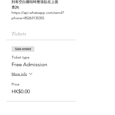
到有空白圖咭時整張貼在上面 
查詢: 
https://api.whatsapp.com/send?
phone=85263135355
Tickets
Sale ended
Ticket type
Free Admission
More info
Price
HK$0.00