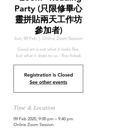
Party (只限修畢心
靈拼貼兩天工作坊
參加者)
Sun, 09 Feb
  |  
Online Zoom Session
Good art is not what it looks like,
but what it does to us - Roy Adzak
Registration is Closed
See other events
Time & Location
09 Feb 2020, 9:00 pm – 9:40 pm
Online Zoom Session