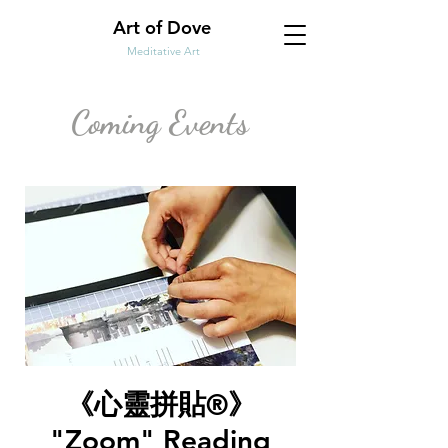
Art of Dove
Meditative Art
Coming Events
《心靈拼貼®️》
"Zoom" Reading